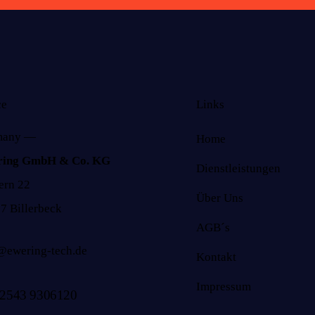
ce
Links
many —
Home
ring GmbH & Co. KG
Dienstleistungen
rn 22
Über Uns
7 Billerbeck
AGB´s
@ewering-tech.de
Kontakt
Impressum
 2543 9306120