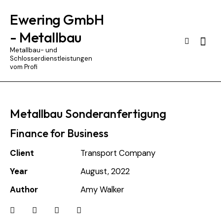
Ewering GmbH
- Metallbau
Searc
Metallbau- und
Schlosserdienstleistungen
vom Profi
Metallbau Sonderanfertigung
Finance for Business
Client
Transport Company
Year
August, 2022
Author
Amy Walker
Twitter
Facebook
Email
Copy